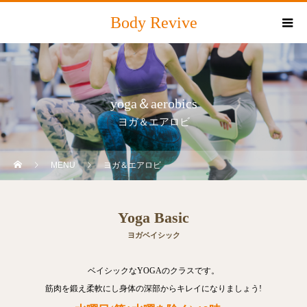
Body Revive
yoga＆aerobics
ヨガ＆エアロビ
MENU
ヨガ＆エアロビ
Yoga Basic
ヨガベイシック
ベイシックなYOGAのクラスです。
筋肉を鍛え柔軟にし身体の深部からキレイになりましょう!